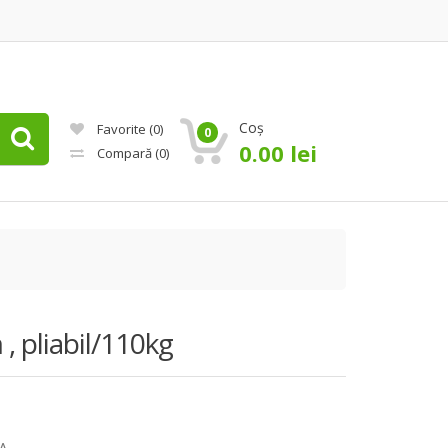
Coș
Favorite
(0)
0
0.00
lei
Compară
(0)
, pliabil/110kg