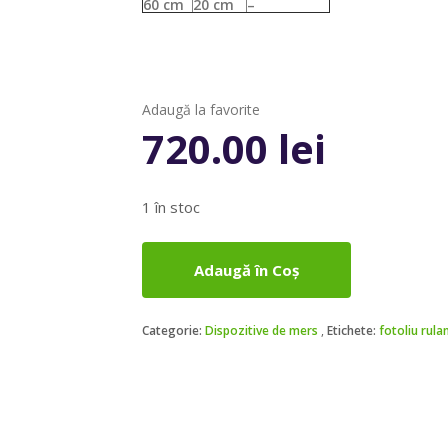
60 cm
20 cm
–
Adaugă la favorite
720.00
lei
1 în stoc
Adaugă în Coș
Categorie:
Dispozitive de mers
Etichete:
fotoliu rula