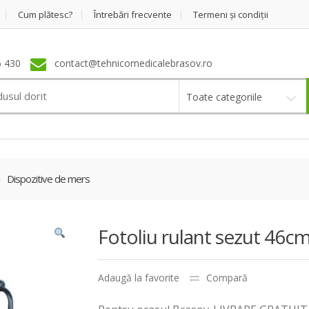
Cum plătesc?
Întrebări frecvente
Termeni şi condiţii
 430
contact@tehnicomedicalebrasov.ro
Toate categoriile
Dispozitive de mers
Fotoliu rulant sezut 46cm 
Adaugă la favorite
Compară