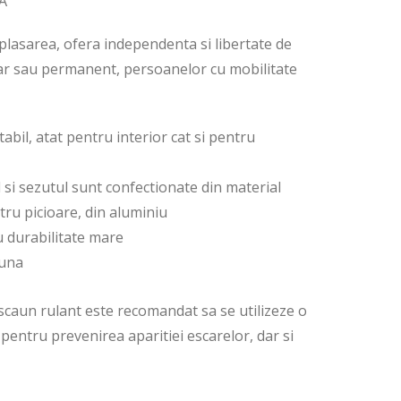
A
eplasarea, ofera independenta si libertate de
ar sau permanent, persoanelor cu mobilitate
abil, atat pentru interior cat si pentru
l si sezutul sunt confectionate din material
ntru picioare, din aluminiu
cu durabilitate mare
buna
scaun rulant este recomandat sa se utilizeze o
pentru prevenirea aparitiei escarelor, dar si