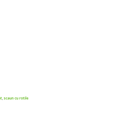
nt
,
scaun cu rotile