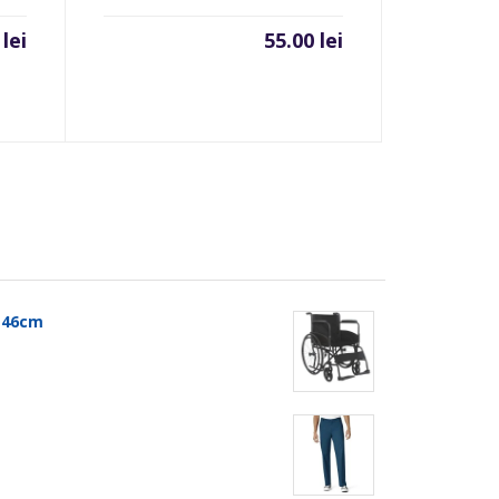
0
lei
55.00
lei
t 46cm