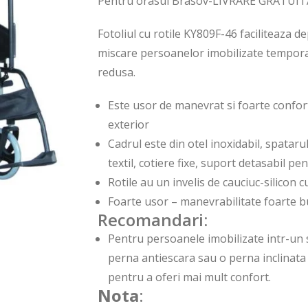
Pentru orasul Brasov-LIVRARE GRATUIT
Fotoliul cu rotile KY809F-46 faciliteaza d
miscare persoanelor imobilizate tempor
redusa.
Este usor de manevrat si foarte confort
exterior
Cadrul este din otel inoxidabil, spataru
textil, cotiere fixe, suport detasabil pe
Rotile au un invelis de cauciuc-silicon 
Foarte usor – manevrabilitate foarte 
Recomandari:
Pentru persoanele imobilizate intr-un 
perna antiescara sau o perna inclinata 
pentru a oferi mai mult confort.
Nota
: