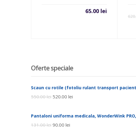
65.00
lei
620
Oferte speciale
Scaun cu rotile (fotoliu rulant transport pacienti
550.00
lei
520.00
lei
Pantaloni uniforma medicala, WonderWink PRO,
131.00
lei
90.00
lei