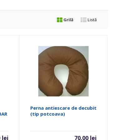
Grilă
Listă
Perna antiescare de decubit
BAR
(tip potcoava)
0
lei
70.00
lei