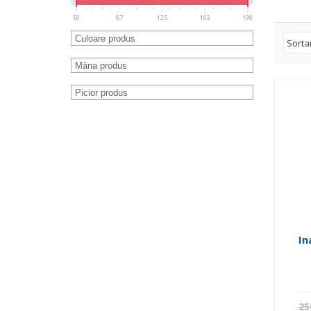
50
87
125
162
199
In
25