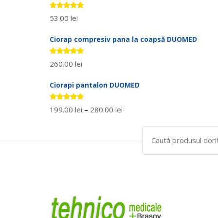
Evaluat la
53.00
lei
5.00
stele
din 5
Ciorap compresiv pana la coapsă DUOMED
Evaluat la
260.00
lei
5.00
stele
din 5
Ciorapi pantalon DUOMED
Evaluat la
199.00
lei
–
280.00
lei
5.00
stele
din 5
Search
for: