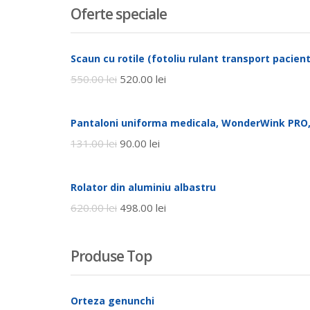
Oferte speciale
Scaun cu rotile (fotoliu rulant transport pacienti
550.00
lei
520.00
lei
Pantaloni uniforma medicala, WonderWink PRO,
131.00
lei
90.00
lei
Rolator din aluminiu albastru
620.00
lei
498.00
lei
Produse Top
Orteza genunchi