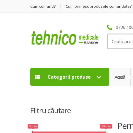
Cum comand?
Cum primesc produsele comandate?
0736 106
Search
for:
Categorii produse
Acasă
Filtru căutare
Pern
50 lei
199 lei