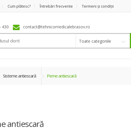
Cum plătesc?
Întrebări frecvente
Termeni şi condiţii
 430
contact@tehnicomedicalebrasov.ro
Toate categoriile
Sisteme antiescară
Perne antiescară
e antiescară