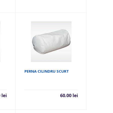
PERNA CILINDRU SCURT
0
lei
60.00
lei