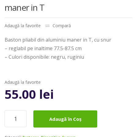
maner in T
Adaugă la favorite
Compară
Baston pliabil din aluminiu maner in T, cu snur
– reglabil pe inaltime 77.5-87.5 cm
– Culori disponibile: negru, ruginiu
Adaugă la favorite
55.00
lei
Cantitate
Adaugă în Coș
Baston
reglabil
din