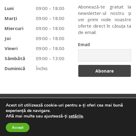
Abonează-te gratuit la
Luni
09:00 – 18:00
newsletter-ul nostru și
Marți
09:00 – 18:00
vei primi noile noastre
oferte direct în căsuța ta
Miercuri
09:00 – 18:00
de email.
Joi
09:00 – 18:00
Email
Vineri
09:00 – 18:00
Sâmbătă
09:00 – 13:00
Duminică
Închis
Acest sit utilizează cookie-uri pentru a-ți oferi cea mai bună
Tehnico-Medicale Braşov
© 2025 creat de
Taifun
. Toate
experiență de navigare.
Află mai multe sau ajustează-ți
setările
.
Caută
Caută:
drepturile rezervate.
Accept
0
0
0