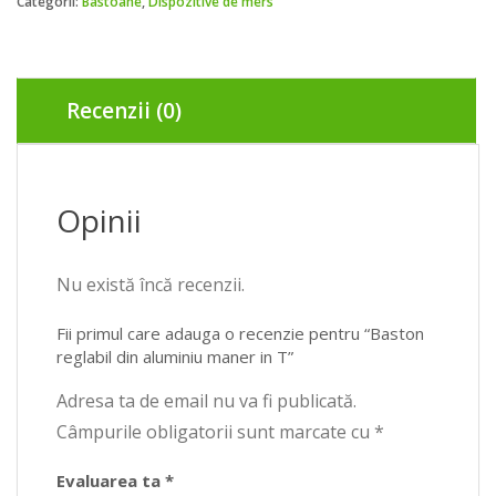
Categorii:
Bastoane
,
Dispozitive de mers
aluminiu
maner
in
T
Recenzii (0)
Opinii
Nu există încă recenzii.
Fii primul care adauga o recenzie pentru “Baston
reglabil din aluminiu maner in T”
Adresa ta de email nu va fi publicată.
Câmpurile obligatorii sunt marcate cu
*
Evaluarea ta
*