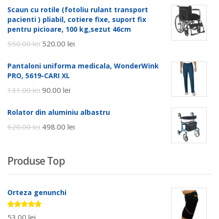
Scaun cu rotile (fotoliu rulant transport
pacienti ) pliabil, cotiere fixe, suport fix
pentru picioare, 100 kg,sezut 46cm
550.00
lei
520.00
lei
Pantaloni uniforma medicala, WonderWink
PRO, 5619-CARI XL
131.00
lei
90.00
lei
Rolator din aluminiu albastru
620.00
lei
498.00
lei
Produse Top
Orteza genunchi
Evaluat la
53.00
lei