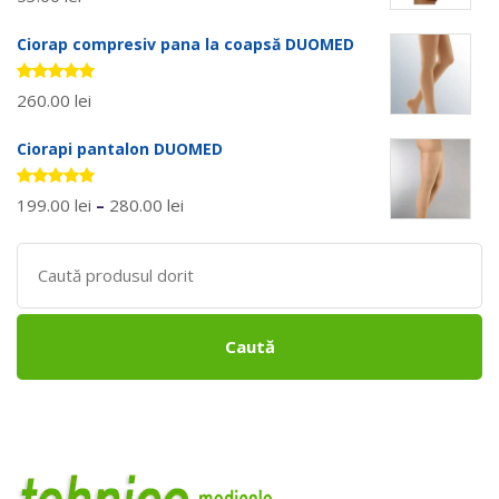
5.00
stele
din 5
Ciorap compresiv pana la coapsă DUOMED
Evaluat la
260.00
lei
5.00
stele
din 5
Ciorapi pantalon DUOMED
Evaluat la
199.00
lei
–
280.00
lei
5.00
stele
din 5
Search
for:
Caută