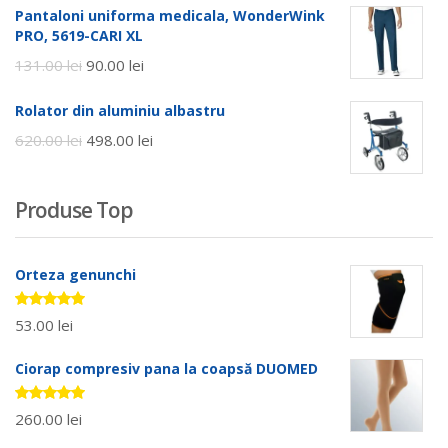
Pantaloni uniforma medicala, WonderWink
PRO, 5619-CARI XL
131.00
lei
90.00
lei
Rolator din aluminiu albastru
620.00
lei
498.00
lei
Produse Top
Orteza genunchi
Evaluat la
53.00
lei
5.00
stele
din 5
Ciorap compresiv pana la coapsă DUOMED
Evaluat la
260.00
lei
5.00
stele
din 5