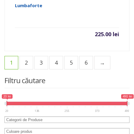
Lumbaforte
225.00
lei
1
2
3
4
5
6
→
Filtru căutare
20 lei
490 lei
20
138
255
373
490