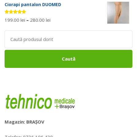
Ciorapi pantalon DUOMED
Evaluat la
199.00
lei
–
280.00
lei
5.00
stele
din 5
Search
for:
Caută
Magazin: BRAȘOV