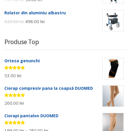
Rolator din aluminiu albastru
620.00
lei
498.00
lei
Produse Top
Orteza genunchi
Evaluat la
53.00
lei
5.00
stele
din 5
Ciorap compresiv pana la coapsă DUOMED
Evaluat la
260.00
lei
5.00
stele
din 5
Ciorapi pantalon DUOMED
Evaluat la
199.00
lei
–
280.00
lei