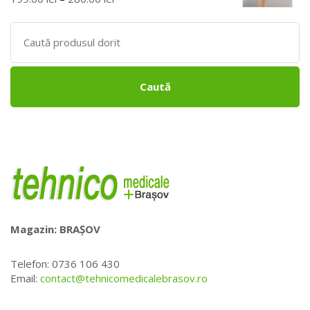
5.00
stele
din 5
Search
for:
Caută
Magazin: BRAȘOV
Telefon: 0736 106 430
Email:
contact@tehnicomedicalebrasov.ro