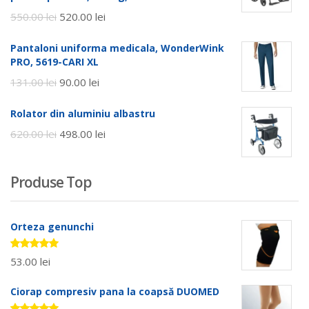
550.00
lei
520.00
lei
Pantaloni uniforma medicala, WonderWink
PRO, 5619-CARI XL
131.00
lei
90.00
lei
Rolator din aluminiu albastru
620.00
lei
498.00
lei
Produse Top
Orteza genunchi
Evaluat la
53.00
lei
5.00
stele
din 5
Ciorap compresiv pana la coapsă DUOMED