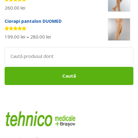
Evaluat la
260.00
lei
5.00
stele
din 5
Ciorapi pantalon DUOMED
Evaluat la
199.00
lei
–
280.00
lei
5.00
stele
din 5
Search
for:
Caută