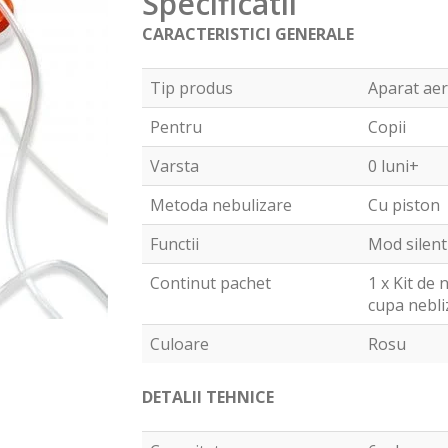
Specificatii
CARACTERISTICI GENERALE
Tip produs
Aparat aer
Pentru
Copii
Varsta
0 luni+
Metoda nebulizare
Cu piston
Functii
Mod silent
Continut pachet
1 x Kit de 
cupa nebliz
Culoare
Rosu
DETALII TEHNICE