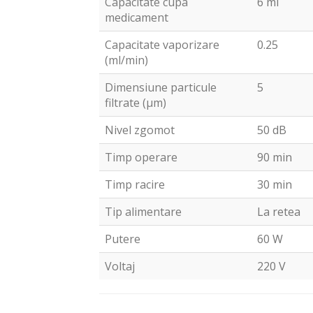
Capacitate cupa
6 ml
medicament
Capacitate vaporizare
0.25
(ml/min)
Dimensiune particule
5
filtrate (μm)
Nivel zgomot
50 dB
Timp operare
90 min
Timp racire
30 min
Tip alimentare
La retea
Putere
60 W
Voltaj
220 V