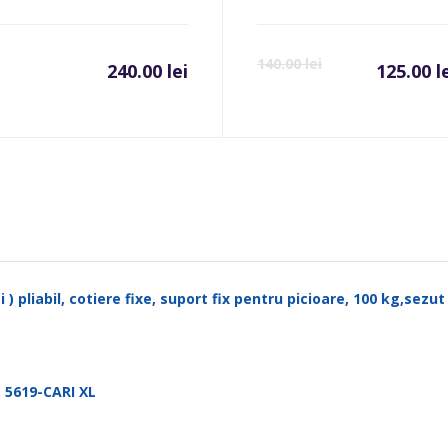
140.00
lei
240.00
lei
125.00
l
 ) pliabil, cotiere fixe, suport fix pentru picioare, 100 kg,sezu
 5619-CARI XL