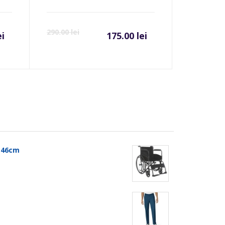
290.00
lei
ei
175.00
lei
t 46cm