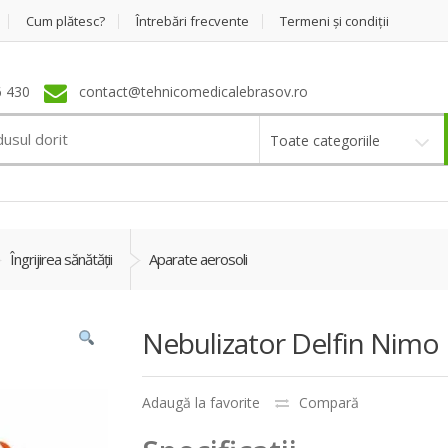
Cum plătesc?
Întrebări frecvente
Termeni şi condiţii
 430
contact@tehnicomedicalebrasov.ro
Toate categoriile
Îngrijirea sănătăţii
Aparate aerosoli
Nebulizator Delfin Nimo 
Adaugă la favorite
Compară