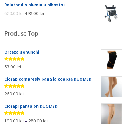
Rolator din aluminiu albastru
620.00
lei
498.00
lei
Produse Top
Orteza genunchi
Evaluat la
53.00
lei
5.00
stele
din 5
Ciorap compresiv pana la coapsă DUOMED
Evaluat la
260.00
lei
5.00
stele
din 5
Ciorapi pantalon DUOMED
Evaluat la
199.00
lei
–
280.00
lei
5.00
stele
din 5