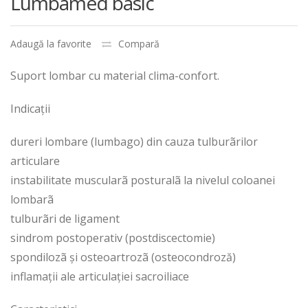
Lumbamed basic
Adaugă la favorite
Compară
Suport lombar cu material clima-confort.
Indicaţii
dureri lombare (lumbago) din cauza tulburãrilor
articulare
instabilitate muscularã posturalã la nivelul coloanei
lombarã
tulburãri de ligament
sindrom postoperativ (postdiscectomie)
spondilozã şi osteoartrozã (osteocondroză)
inflamaţii ale articulaţiei sacroiliace