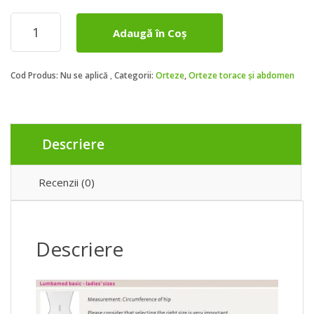
Cantitate
Adaugă în Coș
Lumbamed
basic
Cod Produs:
Nu se aplică
Categorii:
Orteze
,
Orteze torace și abdomen
Descriere
Recenzii (0)
Descriere