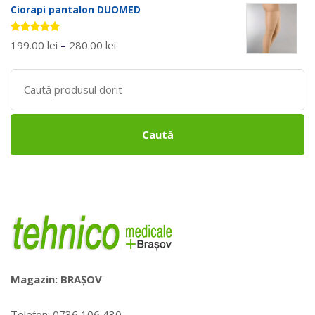
Ciorapi pantalon DUOMED
Evaluat la
199.00
lei
–
280.00
lei
5.00
stele
din 5
Search
for:
Caută
Magazin: BRAȘOV
Telefon: 0736 106 430