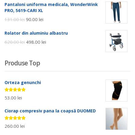
Pantaloni uniforma medicala, WonderWink
PRO, 5619-CARI XL
131.00
lei
90.00
lei
Rolator din aluminiu albastru
620.00
lei
498.00
lei
Produse Top
Orteza genunchi
Evaluat la
53.00
lei
5.00
stele
din 5
Ciorap compresiv pana la coapsă DUOMED
Evaluat la
260.00
lei
5.00
stele
din 5