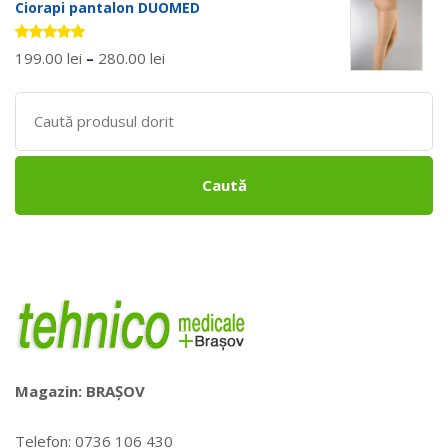
Ciorapi pantalon DUOMED
Evaluat la
199.00
lei
–
280.00
lei
5.00
stele
din 5
Search
for:
Caută
Magazin: BRAȘOV
Telefon: 0736 106 430