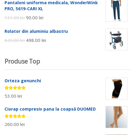
Pantaloni uniforma medicala, WonderWink
PRO, 5619-CARI XL
131.00
lei
90.00
lei
Rolator din aluminiu albastru
620.00
lei
498.00
lei
Produse Top
Orteza genunchi
Evaluat la
53.00
lei
5.00
stele
din 5
Ciorap compresiv pana la coapsă DUOMED
Evaluat la
260.00
lei
5.00
stele
din 5