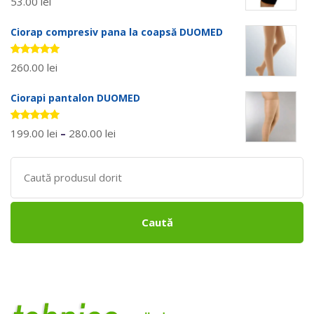
53.00
lei
5.00
stele
din 5
Ciorap compresiv pana la coapsă DUOMED
Evaluat la
260.00
lei
5.00
stele
din 5
Ciorapi pantalon DUOMED
Evaluat la
199.00
lei
–
280.00
lei
5.00
stele
din 5
Search
for:
Caută