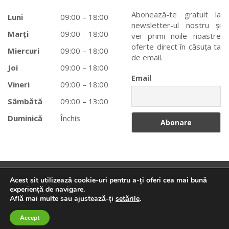
Abonează-te gratuit la
Luni
09:00 – 18:00
newsletter-ul nostru și
Marți
09:00 – 18:00
vei primi noile noastre
oferte direct în căsuța ta
Miercuri
09:00 – 18:00
de email.
Joi
09:00 – 18:00
Email
Vineri
09:00 – 18:00
Sâmbătă
09:00 – 13:00
Duminică
Închis
Acest sit utilizează cookie-uri pentru a-ți oferi cea mai bună
Tehnico-Medicale Braşov
© 2025 creat de
Taifun
. Toate
experiență de navigare.
Află mai multe sau ajustează-ți
setările
.
Caută
Caută:
drepturile rezervate.
Accept
0
0
0