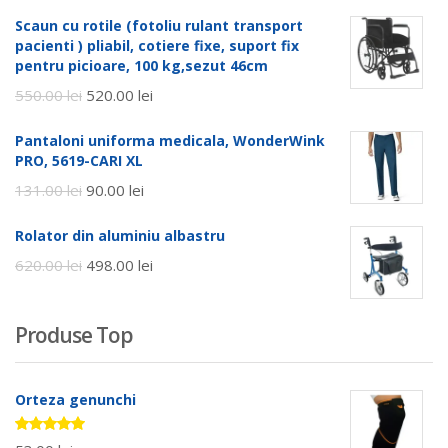
Scaun cu rotile (fotoliu rulant transport
pacienti ) pliabil, cotiere fixe, suport fix
pentru picioare, 100 kg,sezut 46cm
550.00
lei
520.00
lei
Pantaloni uniforma medicala, WonderWink
PRO, 5619-CARI XL
131.00
lei
90.00
lei
Rolator din aluminiu albastru
620.00
lei
498.00
lei
Produse Top
Orteza genunchi
Evaluat la