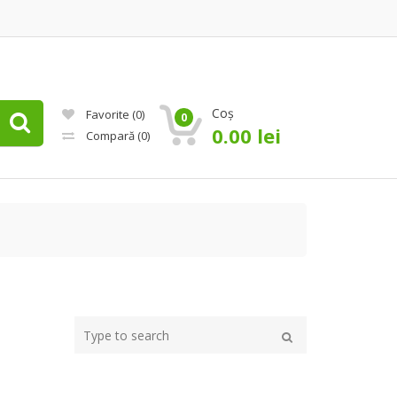
Coș
Favorite
(0)
0
0.00
lei
Compară
(0)
Type
your
Caută
search
here