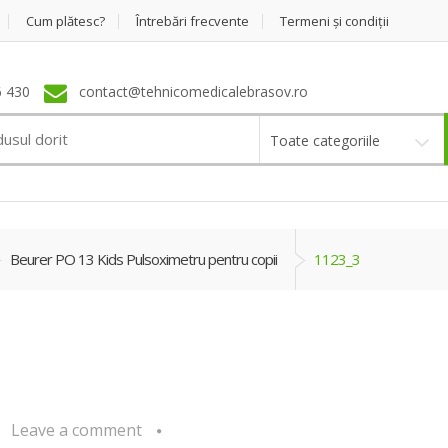
Cum plătesc?
Întrebări frecvente
Termeni şi condiţii
 430
contact@tehnicomedicalebrasov.ro
Toate categoriile
Beurer PO 13 Kids Pulsoximetru pentru copii
1123_3
Leave a comment