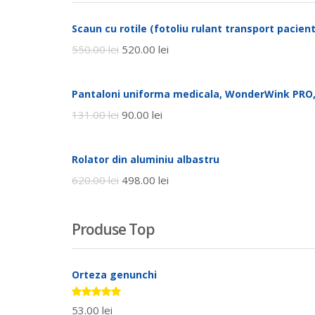
Scaun cu rotile (fotoliu rulant transport pacienti
550.00
lei
520.00
lei
Pantaloni uniforma medicala, WonderWink PRO,
131.00
lei
90.00
lei
Rolator din aluminiu albastru
620.00
lei
498.00
lei
Produse Top
Orteza genunchi
Evaluat la
53.00
lei