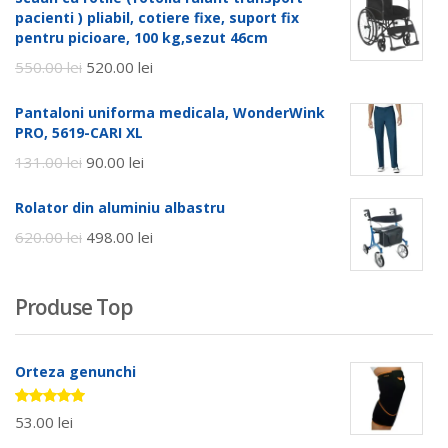
pacienti ) pliabil, cotiere fixe, suport fix
pentru picioare, 100 kg,sezut 46cm
550.00
lei
520.00
lei
Pantaloni uniforma medicala, WonderWink
PRO, 5619-CARI XL
131.00
lei
90.00
lei
Rolator din aluminiu albastru
620.00
lei
498.00
lei
Produse Top
Orteza genunchi
Evaluat la
53.00
lei
5.00
stele
din 5