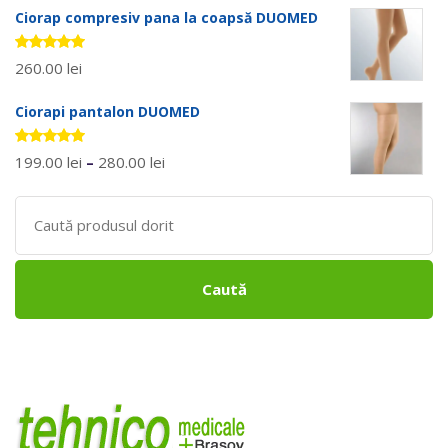
Ciorap compresiv pana la coapsă DUOMED
Evaluat la
260.00
lei
5.00
stele
din 5
Ciorapi pantalon DUOMED
Evaluat la
199.00
lei
–
280.00
lei
5.00
stele
din 5
Search
for:
Caută