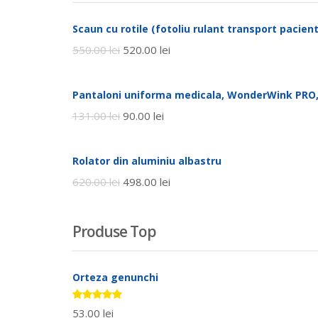
Scaun cu rotile (fotoliu rulant transport pacienti
550.00
lei
520.00
lei
Pantaloni uniforma medicala, WonderWink PRO,
131.00
lei
90.00
lei
Rolator din aluminiu albastru
620.00
lei
498.00
lei
Produse Top
Orteza genunchi
Evaluat la
53.00
lei