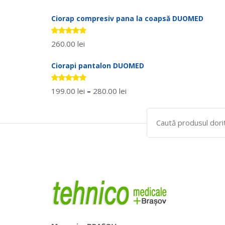
5.00
stele
din 5
Ciorap compresiv pana la coapsă DUOMED
Evaluat la
260.00
lei
5.00
stele
din 5
Ciorapi pantalon DUOMED
Evaluat la
199.00
lei
–
280.00
lei
5.00
stele
din 5
Search
for: