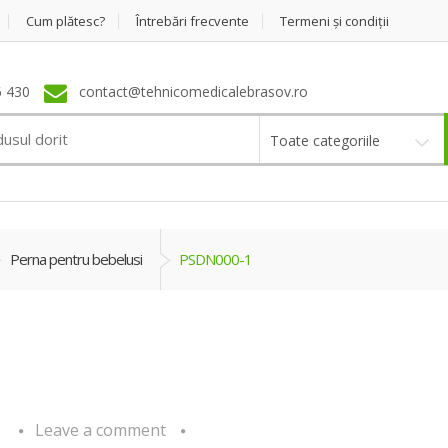
Cum plătesc?
Întrebări frecvente
Termeni şi condiţii
 430
contact@tehnicomedicalebrasov.ro
Toate categoriile
Perna pentru bebelusi
PSDN000-1
Leave a comment