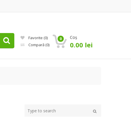
Coș
Favorite
(0)
0
0.00
lei
Compară
(0)
Type
your
Caută
search
here