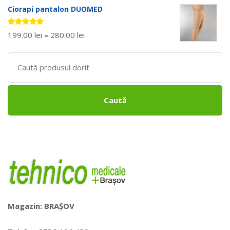
Ciorapi pantalon DUOMED
Evaluat la
199.00
lei
–
280.00
lei
5.00
stele
din 5
Search
for:
Caută
Magazin: BRAȘOV