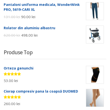
Pantaloni uniforma medicala, WonderWink
PRO, 5619-CARI XL
131.00
lei
90.00
lei
Rolator din aluminiu albastru
620.00
lei
498.00
lei
Produse Top
Orteza genunchi
Evaluat la
53.00
lei
5.00
stele
din 5
Ciorap compresiv pana la coapsă DUOMED
Evaluat la
260.00
lei
5.00
stele
din 5