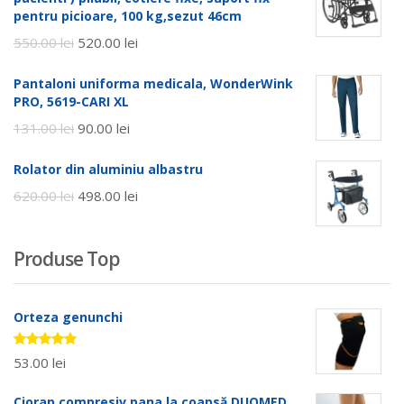
pentru picioare, 100 kg,sezut 46cm
550.00
lei
520.00
lei
Pantaloni uniforma medicala, WonderWink
PRO, 5619-CARI XL
131.00
lei
90.00
lei
Rolator din aluminiu albastru
620.00
lei
498.00
lei
Produse Top
Orteza genunchi
Evaluat la
53.00
lei
5.00
stele
din 5
Ciorap compresiv pana la coapsă DUOMED