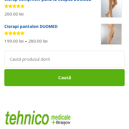
Evaluat la
260.00
lei
5.00
stele
din 5
Ciorapi pantalon DUOMED
Evaluat la
199.00
lei
–
280.00
lei
5.00
stele
din 5
Search
for:
Caută