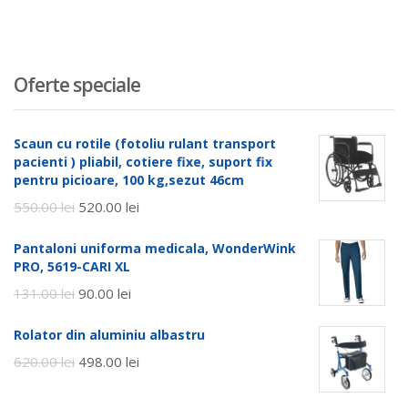
Oferte speciale
Scaun cu rotile (fotoliu rulant transport
pacienti ) pliabil, cotiere fixe, suport fix
pentru picioare, 100 kg,sezut 46cm
550.00
lei
520.00
lei
Pantaloni uniforma medicala, WonderWink
PRO, 5619-CARI XL
131.00
lei
90.00
lei
Rolator din aluminiu albastru
620.00
lei
498.00
lei