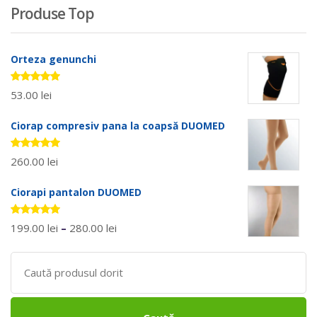
Produse Top
Orteza genunchi
Evaluat la
53.00
lei
5.00
stele
din 5
Ciorap compresiv pana la coapsă DUOMED
Evaluat la
260.00
lei
5.00
stele
din 5
Ciorapi pantalon DUOMED
Evaluat la
199.00
lei
–
280.00
lei
5.00
stele
din 5
Search
for: