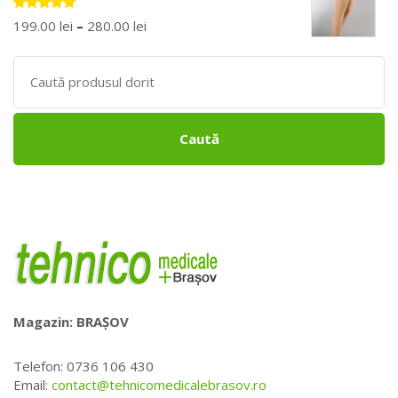
Evaluat la
199.00
lei
–
280.00
lei
5.00
stele
din 5
Search
for:
Caută
Magazin: BRAȘOV
Telefon: 0736 106 430
Email:
contact@tehnicomedicalebrasov.ro