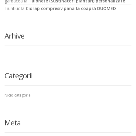
garbacea
la
Talonete (Sustinatori plantari) personalizate
Tiuntiuc
la
Ciorap compresiv pana la coapsă DUOMED
Arhive
Categorii
Nicio categorie
Meta