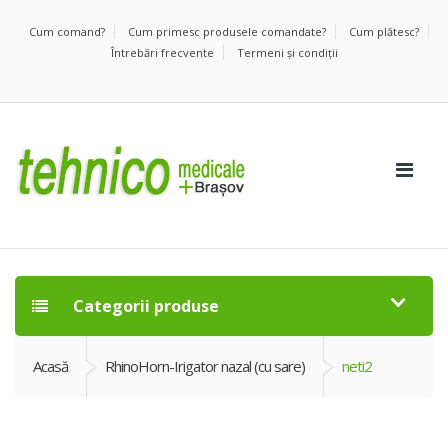
Cum comand?
Cum primesc produsele comandate?
Cum plătesc?
Întrebări frecvente
Termeni şi condiţii
Categorii produse
Acasă
RhinoHorn-Irigator nazal (cu sare)
neti2