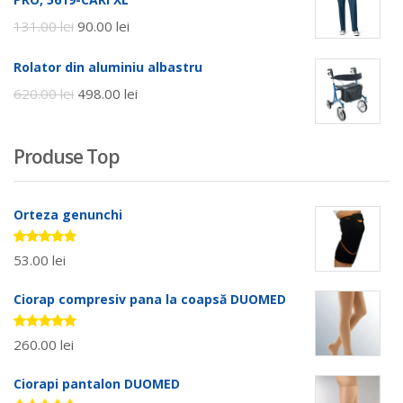
131.00
lei
90.00
lei
Rolator din aluminiu albastru
620.00
lei
498.00
lei
Produse Top
Orteza genunchi
Evaluat la
53.00
lei
5.00
stele
din 5
Ciorap compresiv pana la coapsă DUOMED
Evaluat la
260.00
lei
5.00
stele
din 5
Ciorapi pantalon DUOMED