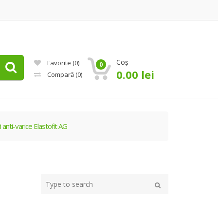
Coș
Favorite
(0)
0
0.00
lei
Compară
(0)
anti-varice Elastofit AG
Type
your
Caută
search
here