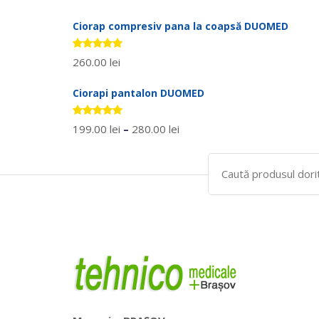
5.00
stele
din 5
Ciorap compresiv pana la coapsă DUOMED
Evaluat la
260.00
lei
5.00
stele
din 5
Ciorapi pantalon DUOMED
Evaluat la
199.00
lei
–
280.00
lei
5.00
stele
din 5
Search
for: