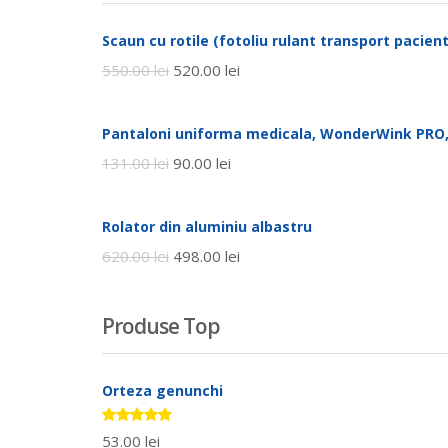
Scaun cu rotile (fotoliu rulant transport pacienti
550.00
lei
520.00
lei
Pantaloni uniforma medicala, WonderWink PRO,
131.00
lei
90.00
lei
Rolator din aluminiu albastru
620.00
lei
498.00
lei
Produse Top
Orteza genunchi
Evaluat la
53.00
lei