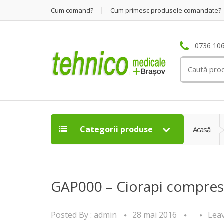
Cum comand?
Cum primesc produsele comandate?
0736 106
Search
for:
Categorii produse
Acasă
GAP000 – Ciorapi compresiv
Posted By :
admin
28 mai 2016
Lea