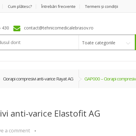
Cum plătesc?
Întrebări frecvente
Termeni şi condiţii
 430
contact@tehnicomedicalebrasov.ro
Toate categoriile
Ciorapi compresivi anti-varice Rayat AG
GAP000 – Ciorapi compresivi 
i anti-varice Elastofit AG
ve a comment