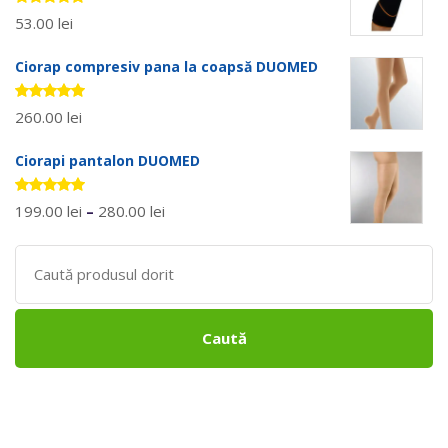
Evaluat la
53.00
lei
5.00
stele
din 5
Ciorap compresiv pana la coapsă DUOMED
Evaluat la
260.00
lei
5.00
stele
din 5
Ciorapi pantalon DUOMED
Evaluat la
199.00
lei
–
280.00
lei
5.00
stele
din 5
Search
for:
Caută