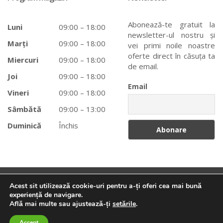
Abonează-te gratuit la
Luni
09:00 – 18:00
newsletter-ul nostru și
Marți
09:00 – 18:00
vei primi noile noastre
oferte direct în căsuța ta
Miercuri
09:00 – 18:00
de email.
Joi
09:00 – 18:00
Email
Vineri
09:00 – 18:00
Sâmbătă
09:00 – 13:00
Duminică
Închis
Acest sit utilizează cookie-uri pentru a-ți oferi cea mai bună
Tehnico-Medicale Braşov
© 2025 creat de
Taifun
. Toate
experiență de navigare.
Află mai multe sau ajustează-ți
setările
.
Caută
Caută:
drepturile rezervate.
Accept