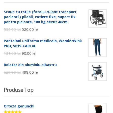
Scaun cu rotile (fotoliu rulant transport
pacienti ) pliabil, cotiere fixe, suport fix
pentru picioare, 100 kg,sezut 46cm
550.00
lei
520.00
lei
Pantaloni uniforma medicala, WonderWink
PRO, 5619-CARI XL
131.00
lei
90.00
lei
Rolator din aluminiu albastru
620.00
lei
498.00
lei
Produse Top
Orteza genunchi