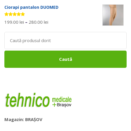
din 5
Ciorapi pantalon DUOMED
Evaluat la
199.00
lei
–
280.00
lei
5.00
stele
din 5
Search
for:
Caută
Magazin: BRAȘOV