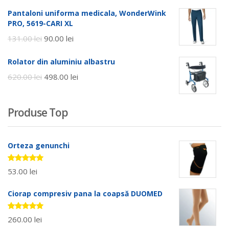
Pantaloni uniforma medicala, WonderWink
PRO, 5619-CARI XL
131.00
lei
90.00
lei
Rolator din aluminiu albastru
620.00
lei
498.00
lei
Produse Top
Orteza genunchi
Evaluat la
53.00
lei
5.00
stele
din 5
Ciorap compresiv pana la coapsă DUOMED
Evaluat la
260.00
lei
5.00
stele